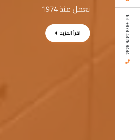
نعمل منذ 1974
Tel: +974 4425 9444
اقرأ المزيد